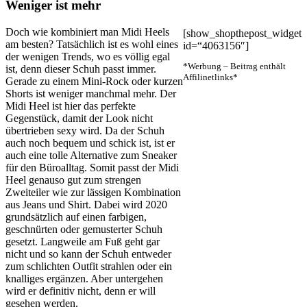
Weniger ist mehr
Doch wie kombiniert man Midi Heels
[show_shopthepost_widget
am besten? Tatsächlich ist es wohl eines
id=“4063156″]
der wenigen Trends, wo es völlig egal
*Werbung – Beitrag enthält
ist, denn dieser Schuh passt immer.
Affilinetlinks*
Gerade zu einem Mini-Rock oder kurzen
Shorts ist weniger manchmal mehr. Der
Midi Heel ist hier das perfekte
Gegenstück, damit der Look nicht
übertrieben sexy wird. Da der Schuh
auch noch bequem und schick ist, ist er
auch eine tolle Alternative zum Sneaker
für den Büroalltag. Somit passt der Midi
Heel genauso gut zum strengen
Zweiteiler wie zur lässigen Kombination
aus Jeans und Shirt. Dabei wird 2020
grundsätzlich auf einen farbigen,
geschnürten oder gemusterter Schuh
gesetzt. Langweile am Fuß geht gar
nicht und so kann der Schuh entweder
zum schlichten Outfit strahlen oder ein
knalliges ergänzen. Aber untergehen
wird er definitiv nicht, denn er will
gesehen werden.