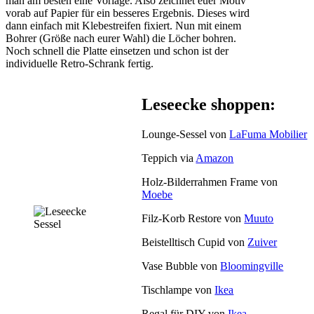
man am besten eine Vorlage. Also zeichnet euer Motiv
vorab auf Papier für ein besseres Ergebnis. Dieses wird
dann einfach mit Klebestreifen fixiert. Nun mit einem
Bohrer (Größe nach eurer Wahl) die Löcher bohren.
Noch schnell die Platte einsetzen und schon ist der
individuelle Retro-Schrank fertig.
Leseecke shoppen:
Lounge-Sessel von
LaFuma Mobilier
Teppich via
Amazon
Holz-Bilderrahmen Frame von
Moebe
Filz-Korb Restore von
Muuto
Beistelltisch Cupid von
Zuiver
Vase Bubble von
Bloomingville
Tischlampe von
Ikea
Regal für DIY von
Ikea