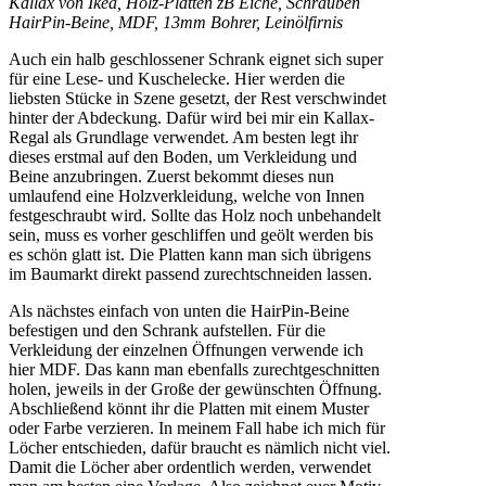
Kallax von Ikea, Holz-Platten zB Eiche, Schrauben
HairPin-Beine, MDF, 13mm Bohrer, Leinölfirnis
Auch ein halb geschlossener Schrank eignet sich super
für eine Lese- und Kuschelecke. Hier werden die
liebsten Stücke in Szene gesetzt, der Rest verschwindet
hinter der Abdeckung. Dafür wird bei mir ein Kallax-
Regal als Grundlage verwendet. Am besten legt ihr
dieses erstmal auf den Boden, um Verkleidung und
Beine anzubringen. Zuerst bekommt dieses nun
umlaufend eine Holzverkleidung, welche von Innen
festgeschraubt wird. Sollte das Holz noch unbehandelt
sein, muss es vorher geschliffen und geölt werden bis
es schön glatt ist. Die Platten kann man sich übrigens
im Baumarkt direkt passend zurechtschneiden lassen.
Als nächstes einfach von unten die HairPin-Beine
befestigen und den Schrank aufstellen. Für die
Verkleidung der einzelnen Öffnungen verwende ich
hier MDF. Das kann man ebenfalls zurechtgeschnitten
holen, jeweils in der Große der gewünschten Öffnung.
Abschließend könnt ihr die Platten mit einem Muster
oder Farbe verzieren. In meinem Fall habe ich mich für
Löcher entschieden, dafür braucht es nämlich nicht viel.
Damit die Löcher aber ordentlich werden, verwendet