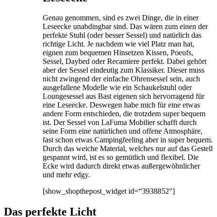
Genau genommen, sind es zwei Dinge, die in einer
Leseecke unabdingbar sind. Das wären zum einen der
perfekte Stuhl (oder besser Sessel) und natürlich das
richtige Licht. Je nachdem wie viel Platz man hat,
eignen zum bequemen Hinsetzen Kissen, Poeufs,
Sessel, Daybed oder Recamiere perfekt. Dabei gehört
aber der Sessel eindeutig zum Klassiker. Dieser muss
nicht zwingend der einfache Ohrensessel sein, auch
ausgefallene Modelle wie ein Schaukelstuhl oder
Loungesessel aus Bast eigenen sich hervorragend für
eine Leseecke. Deswegen habe mich für eine etwas
andere Form entschieden, die trotzdem super bequem
ist. Der Sessel von LaFuma Mobilier schafft durch
seine Form eine natürlichen und offene Atmosphäre,
fast schon etwas Campingfeeling aber in super bequem.
Durch das weiche Material, welches nur auf das Gestell
gespannt wird, ist es so gemütlich und flexibel. Die
Ecke wird dadurch direkt etwas außergewöhnlicher
und mehr edgy.
[show_shopthepost_widget id=“3938852″]
Das perfekte Licht