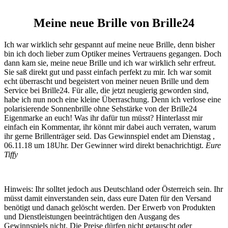
Meine neue Brille von Brille24
Ich war wirklich sehr gespannt auf meine neue Brille, denn bisher
bin ich doch lieber zum Optiker meines Vertrauens gegangen. Doch
dann kam sie, meine neue Brille und ich war wirklich sehr erfreut.
Sie saß direkt gut und passt einfach perfekt zu mir. Ich war somit
echt überrascht und begeistert von meiner neuen Brille und dem
Service bei Brille24. Für alle, die jetzt neugierig geworden sind,
habe ich nun noch eine kleine Überraschung. Denn ich verlose eine
polarisierende Sonnenbrille ohne Sehstärke von der Brille24
Eigenmarke an euch! Was ihr dafür tun müsst? Hinterlasst mir
einfach ein Kommentar, ihr könnt mir dabei auch verraten, warum
ihr gerne Brillenträger seid. Das Gewinnspiel endet am Dienstag ,
06.11.18 um 18Uhr. Der Gewinner wird direkt benachrichtigt.
Eure
Tiffy
Hinweis: Ihr solltet jedoch aus Deutschland oder Österreich sein. Ihr
müsst damit einverstanden sein, dass eure Daten für den Versand
benötigt und danach gelöscht werden. Der Erwerb von Produkten
und Dienstleistungen beeinträchtigen den Ausgang des
Gewinnspiels nicht. Die Preise dürfen nicht getauscht oder