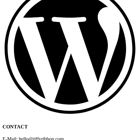
CONTACT
E-Mail: hello
@
tiffyribbon
.com