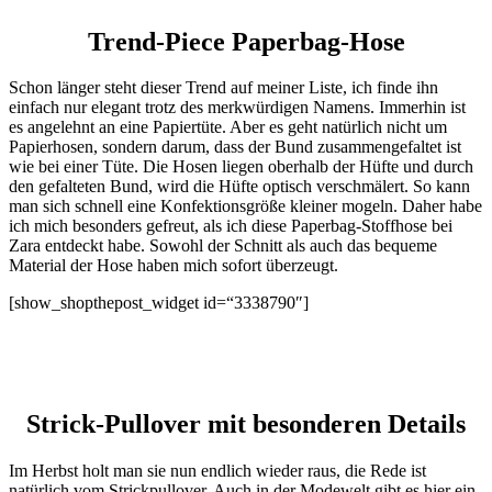
Trend-Piece Paperbag-Hose
Schon länger steht dieser Trend auf meiner Liste, ich finde ihn
einfach nur elegant trotz des merkwürdigen Namens. Immerhin ist
es angelehnt an eine Papiertüte. Aber es geht natürlich nicht um
Papierhosen, sondern darum, dass der Bund zusammengefaltet ist
wie bei einer Tüte. Die Hosen liegen oberhalb der Hüfte und durch
den gefalteten Bund, wird die Hüfte optisch verschmälert. So kann
man sich schnell eine Konfektionsgröße kleiner mogeln. Daher habe
ich mich besonders gefreut, als ich diese Paperbag-Stoffhose bei
Zara entdeckt habe. Sowohl der Schnitt als auch das bequeme
Material der Hose haben mich sofort überzeugt.
[show_shopthepost_widget id=“3338790″]
Strick-Pullover mit besonderen Details
Im Herbst holt man sie nun endlich wieder raus, die Rede ist
natürlich vom Strickpullover. Auch in der Modewelt gibt es hier ein