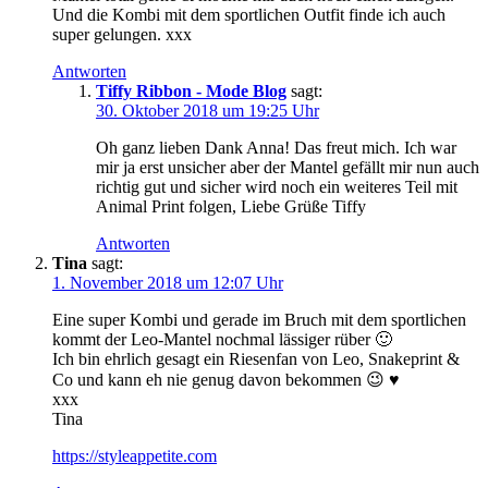
Und die Kombi mit dem sportlichen Outfit finde ich auch
super gelungen. xxx
Antworten
Tiffy Ribbon - Mode Blog
sagt:
30. Oktober 2018 um 19:25 Uhr
Oh ganz lieben Dank Anna! Das freut mich. Ich war
mir ja erst unsicher aber der Mantel gefällt mir nun auch
richtig gut und sicher wird noch ein weiteres Teil mit
Animal Print folgen, Liebe Grüße Tiffy
Antworten
Tina
sagt:
1. November 2018 um 12:07 Uhr
Eine super Kombi und gerade im Bruch mit dem sportlichen
kommt der Leo-Mantel nochmal lässiger rüber 🙂
Ich bin ehrlich gesagt ein Riesenfan von Leo, Snakeprint &
Co und kann eh nie genug davon bekommen 😉 ♥
xxx
Tina
https://styleappetite.com