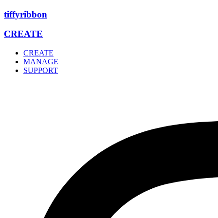
Zum
tiffyribbon
Inhalt
wechseln
CREATE
CREATE
MANAGE
SUPPORT