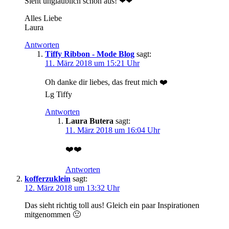
Sieht unglaublich schön aus! ❤❤
Alles Liebe
Laura
Antworten
Tiffy Ribbon - Mode Blog
sagt:
11. März 2018 um 15:21 Uhr
Oh danke dir liebes, das freut mich ❤️
Lg Tiffy
Antworten
Laura Butera
sagt:
11. März 2018 um 16:04 Uhr
❤️❤️
Antworten
kofferzuklein
sagt:
12. März 2018 um 13:32 Uhr
Das sieht richtig toll aus! Gleich ein paar Inspirationen
mitgenommen 🙂