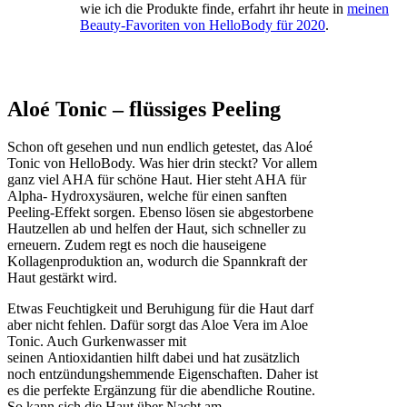
wie ich die Produkte finde, erfahrt ihr heute in
meinen
Beauty-Favoriten von HelloBody für 2020
.
Aloé Tonic – flüssiges Peeling
Schon oft gesehen und nun endlich getestet, das Aloé
Tonic von HelloBody. Was hier drin steckt? Vor allem
ganz viel AHA für schöne Haut. Hier steht AHA für
Alpha- Hydroxysäuren, welche für einen sanften
Peeling-Effekt sorgen. Ebenso lösen sie abgestorbene
Hautzellen ab und helfen der Haut, sich schneller zu
erneuern. Zudem regt es noch die hauseigene
Kollagenproduktion an, wodurch die Spannkraft der
Haut gestärkt wird.
Etwas Feuchtigkeit und Beruhigung für die Haut darf
aber nicht fehlen. Dafür sorgt das Aloe Vera im Aloe
Tonic. Auch Gurkenwasser mit
seinen Antioxidantien hilft dabei und hat zusätzlich
noch entzündungshemmende Eigenschaften. Daher ist
es die perfekte Ergänzung für die abendliche Routine.
So kann sich die Haut über Nacht am