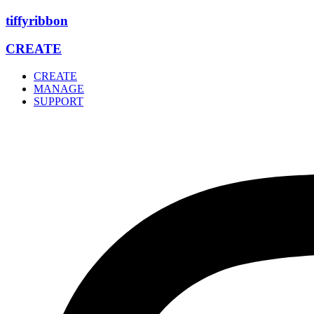
Zum
tiffyribbon
Inhalt
wechseln
CREATE
CREATE
MANAGE
SUPPORT