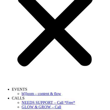
EVENTS
b[l]oom – content & flow
CALLS
NEEDS SUPPORT – Call *Free*
GLOW & GROW – Call