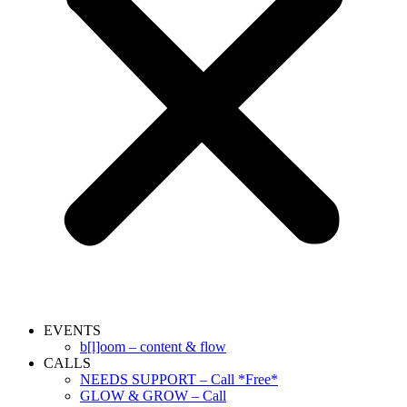
EVENTS
b[l]oom – content & flow
CALLS
NEEDS SUPPORT – Call *Free*
GLOW & GROW – Call